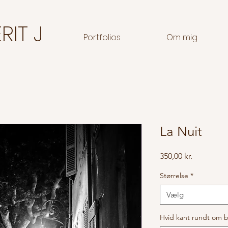
RIT J
Portfolios
Om mig
La Nuit
Pris
350,00 kr.
Størrelse
*
Vælg
Hvid kant rundt om b