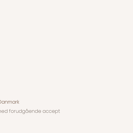
 snart ordren er afsendt.
 f.eks. Hahnemühle og Canson mfl.
også være behjælpelig med
på andre materialer som f.eks.
 en virkelig eksklusiv DiaMount
) kontakt mig for muligheder og
vis dette ønskes.
å de forskellige størrelser:
rne for priser på indramning, hvis
, Danmark
dt med forudgående accept