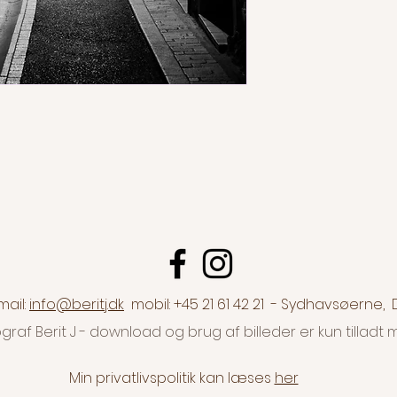
Jeg sender besked så
lang holdbarhed fra
Jeg kan naturligvis 
ramme/rammer, print 
print på Dibond eller
(plexiglas på Dibond
om snart om dette, h
For info er priserne p
20x30 cm - kr. 350,-
30x45 cm - kr. 450,-
40x60 cm - kr. 600,-
50x75 cm - kr. 750,-
60x90 cm - kr. 900,-
Kontakt mig meget ge
dette ønskes.
mail:
info@beritj.dk
mobil: +45 21 61 42 21 - Sydhavsøerne
graf Berit J - download og brug af billeder er kun tilla
Min privatlivspolitik kan læses
her