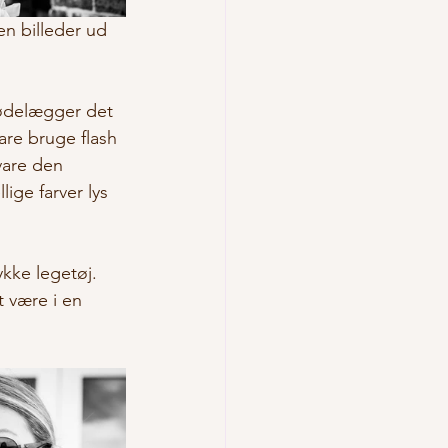
en billeder ud 
 ødelægger det 
are bruge flash 
vare den 
ige farver lys 
ykke legetøj. 
 være i en 