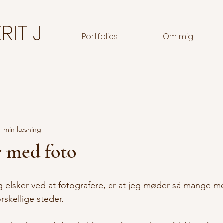
RIT J
Portfolios
Om mig
1 min læsning
r med foto
g elsker ved at fotografere, er at jeg møder så mange 
skellige steder.