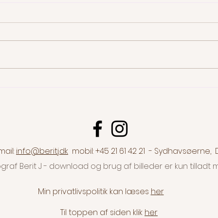
Jeg har en tilståelse!
Velov
mail:
info@beritj.dk
mobil: +45 21 61 42 21 - Sydhavsøerne
graf Berit J - download og brug af billeder er kun tilla
Min privatlivspolitik kan læses
her
Til toppen af siden klik
her