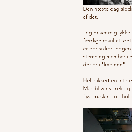
Den næste dag sidder
af det.
Jeg priser mig lykke
færdige resultat, det
er der sikkert nogen
stemning man har i e
der er i "kabinen"
Helt sikkert en inter
Man bliver virkelig 
flyvemaskine og holder