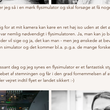
 jeg så i en mørk flysimulator og skal forsøge at få nog
lig for at mit kamera kan køre en ret høj iso uden at det
 var nemlig nødvendigt i flysimulatoren. Ja, man kan jo b
 der vil sige og ja, det kan man - men jeg ønskede at be
n simulator og det kommer bl.a. p.g.a. de mange forskell
essant dag og jeg synes en flysimulator er et fantastisk st
grebet af stemningen og får i den grad fornemmelsen af at
 vejret indtil flyet er landet sikkert :-)