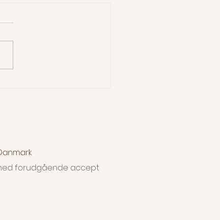
erstået fotokursus
, Danmark
dt med forudgående accept