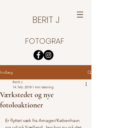
BERIT J
FOTOGRAF
Indlæg
Berit J
14. feb. 2018
1 min læsning
Værkstedet og nye
fotoloaktioner
Er flyttet væk fra Amager/København 
og ud på Sjælland. Jeg bor nu på det 