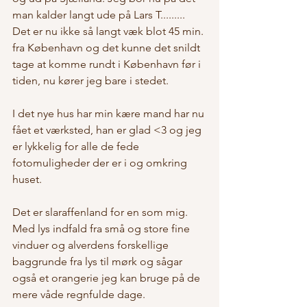
man kalder langt ude på Lars T......... 
Det er nu ikke så langt væk blot 45 min. 
fra København og det kunne det snildt 
tage at komme rundt i København før i 
tiden, nu kører jeg bare i stedet. 
I det nye hus har min kære mand har nu 
fået et værksted, han er glad <3 og jeg 
er lykkelig for alle de fede 
fotomuligheder der er i og omkring 
huset.
Det er slaraffenland for en som mig. 
Med lys indfald fra små og store fine 
vinduer og alverdens forskellige 
baggrunde fra lys til mørk og sågar 
også et orangerie jeg kan bruge på de 
mere våde regnfulde dage. 