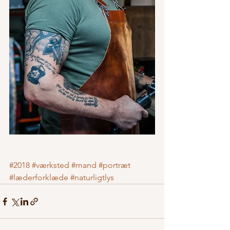
#2018
#værksted
#mand
#portræt
#læderforklæde
#naturligtlys